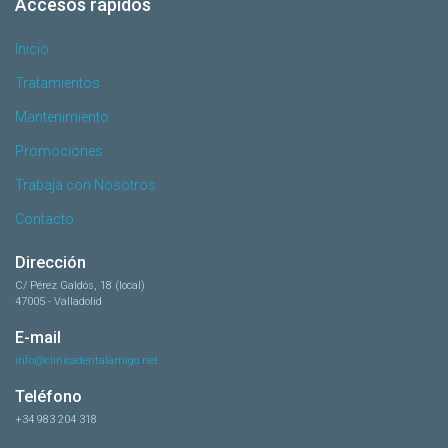
Accesos rápidos
Inicio
Tratamientos
Mantenimiento
Promociones
Trabaja con Nosotros
Contacto
Dirección
C/ Pérez Galdós, 18 (local)
47005 - Valladolid
E-mail
info@clinicadentalamigo.net
Teléfono
+34 983 204 318