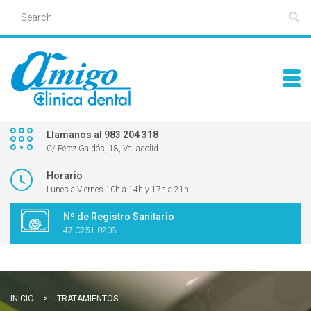
Llamanos al 983 204 318
C/ Pérez Galdós, 18, Valladolid
Horario
Lunes a Viernes 10h a 14h y 17h a 21h
Nº de Registro Sanitario
47-C251-0208
INICIO
>
TRATAMIENTOS